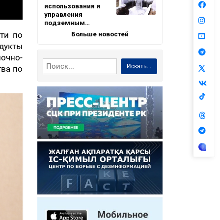
использования и
управления
подземным…
Больше новостей
ти по
дукты
лочно-
Искать...
тва по