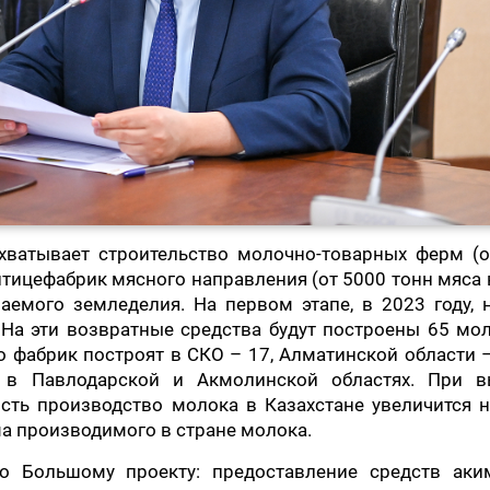
охватывает строительство молочно-товарных ферм (о
птицефабрик мясного направления (от 5000 тонн мяса в
мого земледелия. На первом этапе, в 2023 году, н
На эти возвратные средства будут построены 65 мо
 фабрик построят в СКО – 17, Алматинской области –
 в Павлодарской и Акмолинской областях. При в
ть производство молока в Казахстане увеличится н
ема производимого в стране молока.
о Большому проекту: предоставление средств аки