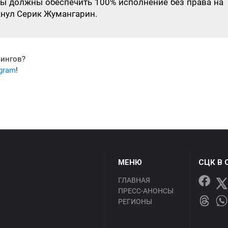
ты должны обеспечить 100% исполнение без права на
кнул Серик Жумангарин.
фингов?
egram
!
МЕНЮ
СЦК В 
ГЛАВНАЯ
ПРЕСС-АНОНСЫ
РЕГИОНЫ