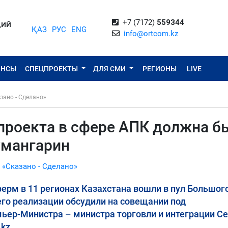
+7 (7172)
559344
ЦИЙ
ҚАЗ
РУС
ENG
info@ortcom.kz
ОНСЫ
СПЕЦПРОЕКТЫ
ДЛЯ СМИ
РЕГИОНЫ
LIVE
зано - Сделано»
проекта в сфере АПК должна б
умангарин
 «Сказано - Сделано»
ерм в 11 регионах Казахстана вошли в пул Большог
 его реализации обсудили на совещании под
ьер-Министра – министра торговли и интеграции С
kz.