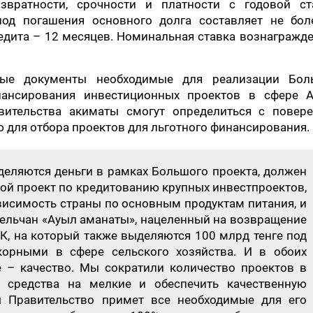
вратности, срочности и платности с годовой ст
иод погашения основного долга составляет не бол
едита – 12 месяцев. Номинальная ставка вознагражд
вые документы необходимые для реализации Бол
нансирования инвестиционных проектов в сфере 
вительства акиматы смогут определиться с повер
 для отбора проектов для льготного финансирования.
деляются деньги в рамках Большого проекта, должен
ой проект по кредитованию крупных инвестпроектов,
исимость страны по основным продуктам питания, и
ельчан «Ауыл аманаты», нацеленный на возвращение
К, на который также выделяются 100 млрд тенге под
корными в сфере сельского хозяйства. И в обоих
 – качество. Мы сократили количество проектов в
 средства на мелкие и обеспечить качественную
ы Правительство примет все необходимые для его