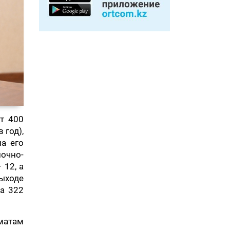
т 400
 год),
а его
лочно-
 12, а
ыходе
а 322
матам