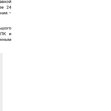
авкой
ее 24
ения –
ьшого
АПК и
енным