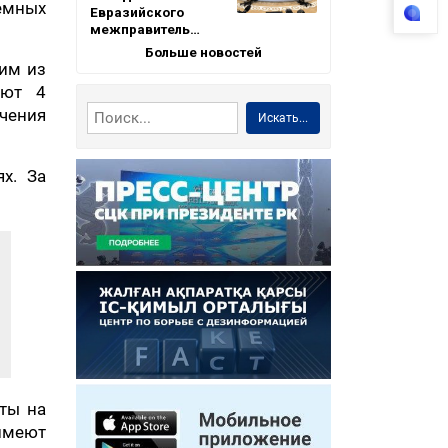
емных
Евразийского
межправитель…
Больше новостей
ним из
уют 4
чения
Искать...
х. За
нты на
имеют