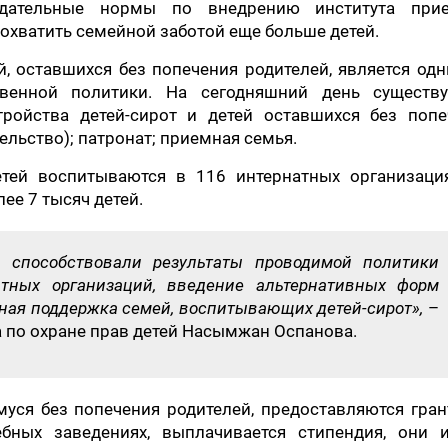
одательные нормы по внедрению института при
охватить семейной заботой еще больше детей.
й, оставшихся без попечения родителей, является од
твенной политики. На сегодняшний день существ
ройства детей-сирот и детей оставшихся без попе
ельство); патронат; приемная семья.
тей воспитываются в 116 интернатных организация
ее 7 тысяч детей.
 способствовали результаты проводимой политики
атных организаций, введение альтернативных форм
ьная поддержка семей, воспитывающих детей-сирот»,
–
 по охране прав детей Насымжан Оспанова.
муся без попечения родителей, предоставляются гра
бных заведениях, выплачивается стипендия, они 