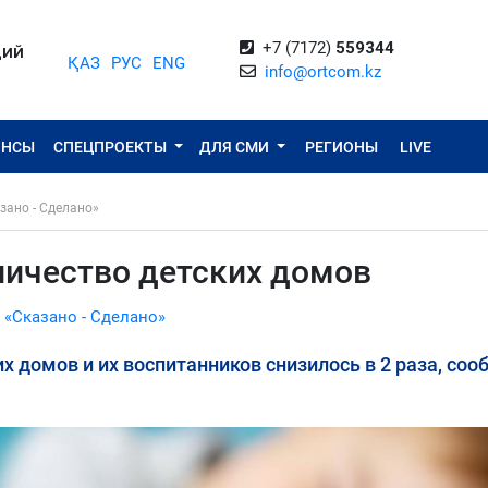
+7 (7172)
559344
ЦИЙ
ҚАЗ
РУС
ENG
info@ortcom.kz
ОНСЫ
СПЕЦПРОЕКТЫ
ДЛЯ СМИ
РЕГИОНЫ
LIVE
зано - Сделано»
личество детских домов
 «Сказано - Сделано»
их домов и их воспитанников снизилось в 2 раза, со