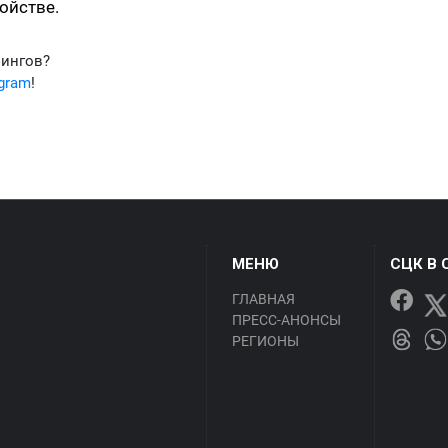
ойстве.
фингов?
egram
!
МЕНЮ
СЦК В 
ГЛАВНАЯ
ПРЕСС-АНОНСЫ
РЕГИОНЫ