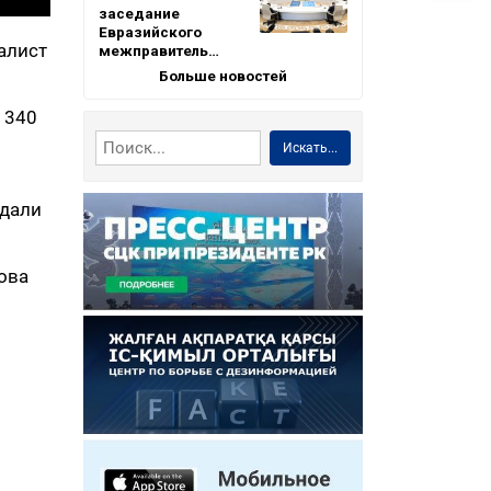
заседание
Евразийского
алист
межправитель…
Больше новостей
 340
Искать...
едали
ова