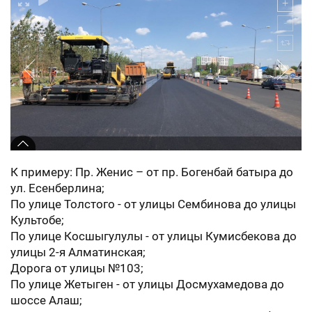
К примеру: Пр. Женис – от пр. Богенбай батыра до
ул. Есенберлина;
По улице Толстого - от улицы Сембинова до улицы
Культобе;
По улице Косшыгулулы - от улицы Кумисбекова до
улицы 2-я Алматинская;
Дорога от улицы №103;
По улице Жетыген - от улицы Досмухамедова до
шоссе Алаш;