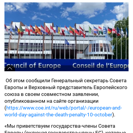
Об этом сообщили Генеральный секретарь Совета
Европы и Верховный представитель Европейского
союза в своем совместном заявлении,
опубликованном на сайте организации
(
https://www.coe.int/ru/web/portal/-/european-and-
world-day-against-the-death-penalty-10-october
).
«Мы приветствуем государства-члены Совета
Европы (включая государства-члены ЕС), которые