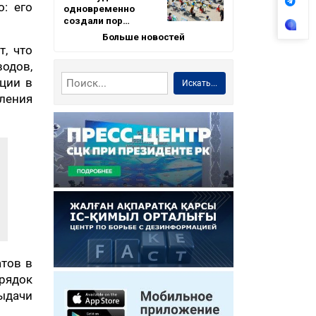
о: его
одновременно
создали пор…
Больше новостей
, что
одов,
ации в
Искать...
вления
атов в
орядок
ыдачи