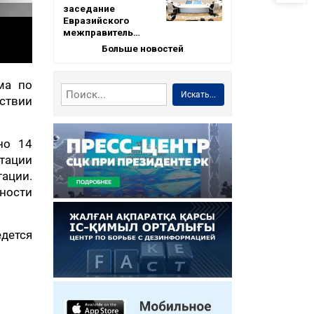
заседание
Евразийского
межправитель…
Больше новостей
ма по
Искать...
ствии
но 14
итации
тации.
ности
едется