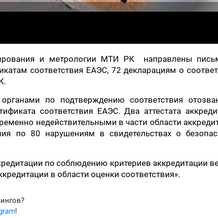
улирования и метрологии МТИ РК направлены пись
катам соответствия ЕАЭС, 72 декларациям о соответ
К.
 органами по подтверждению соответствия отозва
тификата соответствия ЕАЭС. Два аттестата аккред
ременно недействительными в части области аккреди
я по 80 нарушениям в свидетельствах о безопас
кредитации по соблюдению критериев аккредитации в
ккредитации в области оценки соответствия».
фингов?
egram
!