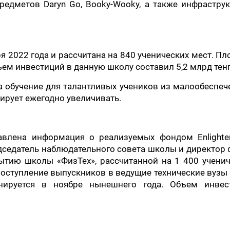
едметов Daryn Go, Booky-Wooky, а также инфраструк
я 2022 года и рассчитана на 840 ученических мест. П
ъем инвестиций в данную школу составил 5,2 млрд тенг
 обучение для талантливых учеников из малообеспе
ирует ежегодно увеличивать.
тавлена информация о реализуемых фондом Enlighte
едседатель наблюдательного совета школы и директор
ытию школы «ФизТех», рассчитанной на 1 400 учени
поступление выпускников в ведущие технические вузы
нируется в ноябре нынешнего года. Объем инвес