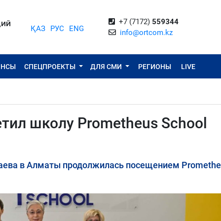
+7 (7172)
559344
ЦИЙ
ҚАЗ
РУС
ENG
info@ortcom.kz
ОНСЫ
СПЕЦПРОЕКТЫ
ДЛЯ СМИ
РЕГИОНЫ
LIVE
етил школу Prometheus School
аева в Алматы продолжилась посещением Promethe