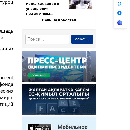
турой
использования и
управления
подземным…
Больше новостей
лощадь
е.
Искать...
ченных
nment
 фонда
ческих
 мира.
тиций