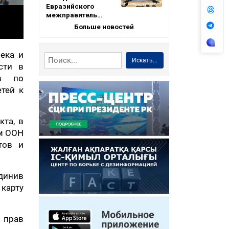
Евразийского
межправитель…
Больше новостей
ека и
Искать...
сти в
тв по
тей к
кта, в
ам ООН
тов и
единив
карту
 прав