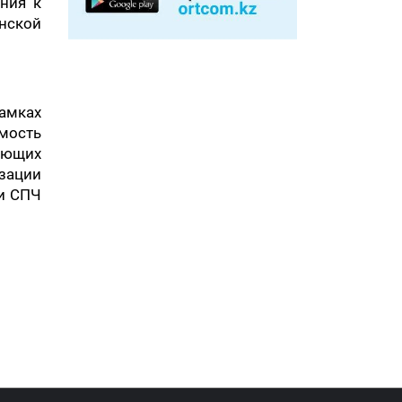
ния к
инской
амках
мость
ающих
изации
и СПЧ