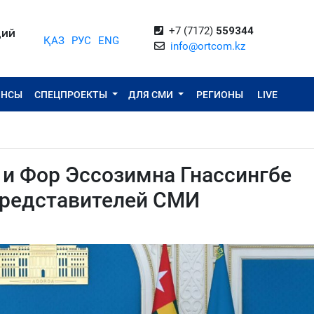
+7 (7172)
559344
ЦИЙ
ҚАЗ
РУС
ENG
info@ortcom.kz
ОНСЫ
СПЕЦПРОЕКТЫ
ДЛЯ СМИ
РЕГИОНЫ
LIVE
и Фор Эссозимна Гнассингбе
представителей СМИ