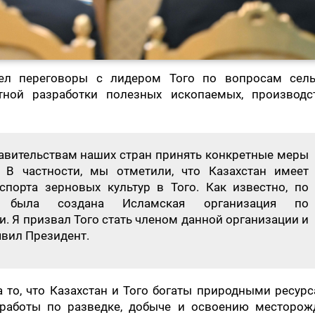
вел переговоры с лидером Того по вопросам сель
стной разработки полезных ископаемых, производс
авительствам наших стран принять конкретные меры
 В частности, мы отметили, что Казахстан имеет
порта зерновых культур в Того. Как известно, по
 была создана Исламская организация по
. Я призвал Того стать членом данной организации и
явил Президент.
а то, что Казахстан и Того богаты природными ресур
работы по разведке, добыче и освоению месторож