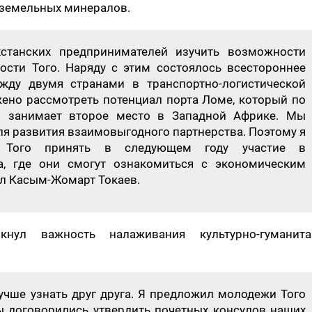
коземельных минералов.
хстанских предпринимателей изучить возможности
ти Того. Наряду с этим состоялось всестороннее
жду двумя странами в транспортно-логистической
жено рассмотреть потенциал порта Ломе, который по
и занимает второе место в Западной Африке. Мы
я развития взаимовыгодного партнерства. Поэтому я
й Того принять в следующем году участие в
, где они смогут ознакомиться с экономическим
ал Касым-Жомарт Токаев.
нул важность налаживания культурно-гуманита
учше узнать друг друга. Я предложил молодежи Того
Мы договорились утвердить почетных консулов наших