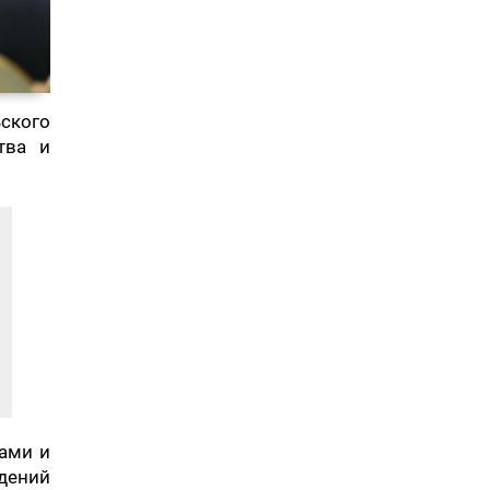
ского
тва и
сами и
дений