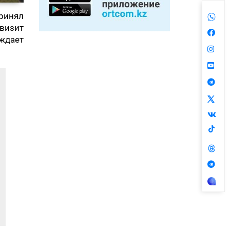
ринял
визит
ждает