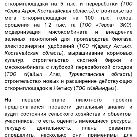
откормплощадки на 5 тыс. и переработки
(ТОО
«Олжа Агро», Костанайская область)
, строительство
мега откормплощадки на 100 тыс. голов,
орошения на 1,2 тыс. га (
ТОО «Терра», ЗКО
),
модернизация мясокомбината и внедрение
зеленых технологий для производства биогаза,
электроэнергии, удобрений (
ТОО «Қарасу Астык»,
Костанайская область
), выращивание кормовых
культур, строительство скотной биржи и
мясокомбината с глубокой переработкой отходов
(
ТОО «Қайып Ата», Туркестанская область
)
строительство новых и расширение действующих
откормплощадок в Жетысу (
ТОО «Кайынды»
).
На первом этапе пилотного проекта
предполагается провести детальный анализ и
аудит состояния сельского хозяйства и объектов-
участников, то есть, оценить имеющиеся ресурсы,
текущую деятельность, планы развития,
определить, насколько они применимы для