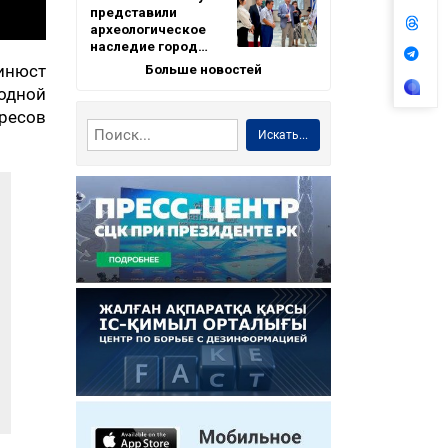
представили
археологическое
наследие город…
Больше новостей
инюст
одной
ресов
Искать...