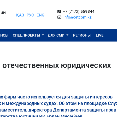
+7 (7172)
559344
ЦИЙ
ҚАЗ
РУС
ENG
info@ortcom.kz
ОНСЫ
СПЕЦПРОЕКТЫ
ДЛЯ СМИ
РЕГИОНЫ
LIVE
 отечественных юридических
х фирм часто используется для защиты интересов
ах и международных судах. Об этом на площадке Сл
заместитель директора Департамента защиты прав
терства юстиции РК Ерлан Мусабаев.