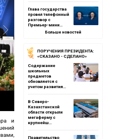
Глава государства
провел телефонный
разговор с
Премьер-мини…
Больше новостей
ПОРУЧЕНИЯ ПРЕЗИДЕНТА:
«СКАЗАНО - СДЕЛАНО»
Содержание
школьных
предметов
обновляется с
учетом развития…
В Северо-
Казахстанской
области открыли
мегаферму с
ара и
крупнейш…
шений
овами,
Правительство