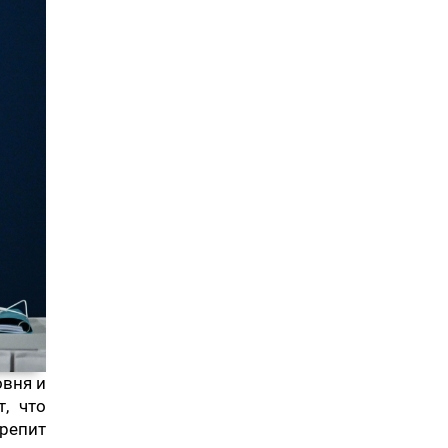
овня и
, что
репит