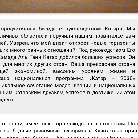
 продуктивная беседа с руководством Катара. Мы
зличных областях и поручили нашим правительствам
ией. Уверен, что мой визит откроет новые горизонты
ших многогранных отношений. Под руководством Его
амада Аль Тани Катар добился больших успехов. Он
для многих других стран. Ваша прекрасная страна
тущей экономикой, высоким уровнем жизни и
аша национальная программа «Катар – 2030»
никальное сочетание модернизации и национальных
ашим катарским друзьям, успехов в достижении этой
идент.
 страной, имеет некоторое сходство с катарским. По
и свободные рыночные реформы в Казахстане прив
м числе из Катара. Построение диверсифицирован