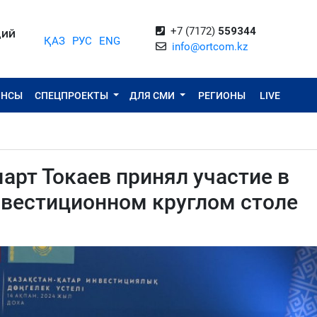
+7 (7172)
559344
ЦИЙ
ҚАЗ
РУС
ENG
info@ortcom.kz
ОНСЫ
СПЕЦПРОЕКТЫ
ДЛЯ СМИ
РЕГИОНЫ
LIVE
рт Токаев принял участие в
нвестиционном круглом столе