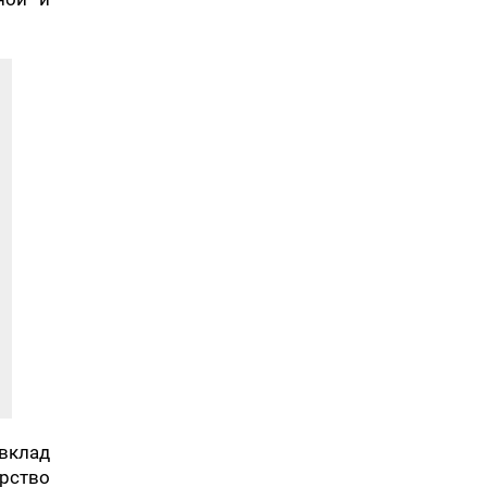
 вклад
арство