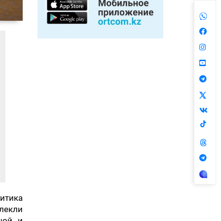
литика
лекли
ной и