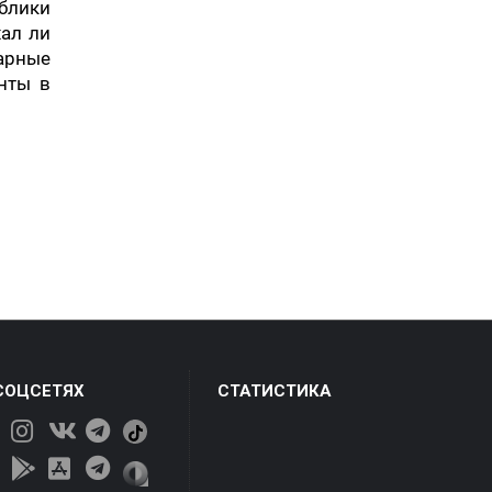
блики
хал ли
нарные
нты в
СОЦСЕТЯХ
СТАТИСТИКА