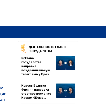
ДЕЯТЕЛЬНОСТЬ ГЛАВЫ
ГОСУДАРСТВА
✉️Глава
государства
направил
поздравительную
телеграмму През…
Король Бельгии
зм
Филипп направил
щие
ответное послание
Касым-Жома…
тан