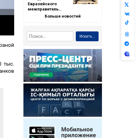
Евразийского
межправитель…
Больше новостей
Искать...
траной
0 тыс.
ланков