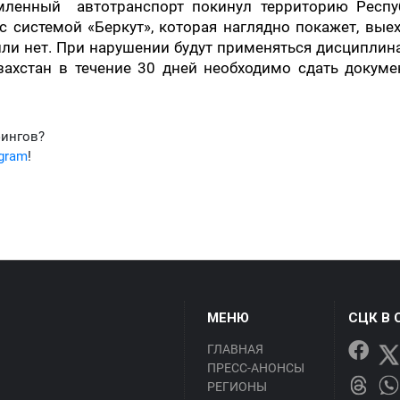
мленный автотранспорт покинул территорию Респу
с системой «Беркут», которая наглядно покажет, вые
или нет. При нарушении будут применяться дисципли
захстан в течение 30 дней необходимо сдать докуме
фингов?
egram
!
МЕНЮ
СЦК В 
ГЛАВНАЯ
ПРЕСС-АНОНСЫ
РЕГИОНЫ