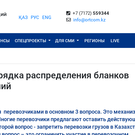
+7 (7172)
559344
ЦИЙ
ҚАЗ
РУС
ENG
info@ortcom.kz
ОНСЫ
СПЕЦПРОЕКТЫ
ДЛЯ СМИ
РЕГИОНЫ
LIVE
рядка распределения бланков
ний
 перевозчиками в основном 3 вопроса. Это механи
Многие перевозчики предлагают оставить действую
рой вопрос - запретить перевозки грузов в Казахс
 вопрос – это ограничить участие в перевозочном