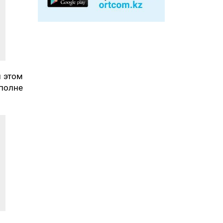
и этом
полне