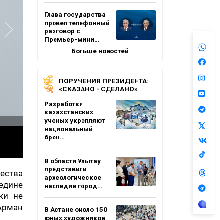
Глава государства
провел телефонный
разговор с
Премьер-мини…
Больше новостей
ПОРУЧЕНИЯ ПРЕЗИДЕНТА:
«СКАЗАНО - СДЕЛАНО»
Разработки
казахстанских
ученых укрепляют
национальный
брен…
В области Ұлытау
представили
щества
археологическое
редине
наследие город…
ки не
 Арман
В Астане около 150
юных художников