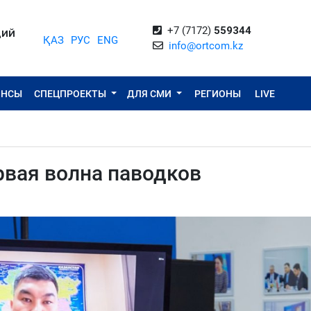
+7 (7172)
559344
ЦИЙ
ҚАЗ
РУС
ENG
info@ortcom.kz
ОНСЫ
СПЕЦПРОЕКТЫ
ДЛЯ СМИ
РЕГИОНЫ
LIVE
рвая волна паводков