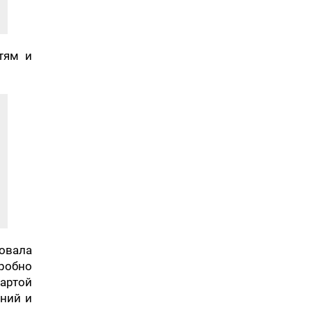
тям и
овала
робно
артой
ний и