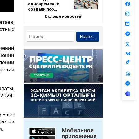
одновременно
создали пор…
Больше новостей
таев,
стных
Искать...
чений
ичении
илении
рения
латы,
 2024-
льное
ества
и.