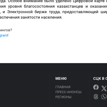
уда. Особое внимание было уделено Цифровой карте
ния уровня благосостояния казахстанцев и оказани
, и Электронной бирже труда, предоставляющей ши
еспечения занятости населения.
фингов?
egram
!
МЕНЮ
СЦК В 
ГЛАВНАЯ
ПРЕСС-АНОНСЫ
РЕГИОНЫ