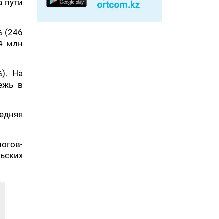
а пути
% (246
,4 млн
). На
ежь в
едняя
логов-
ьских