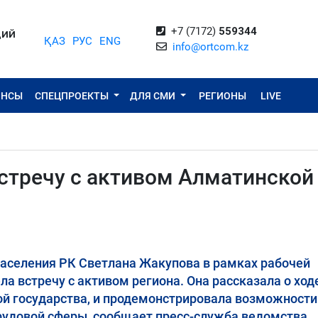
+7 (7172)
559344
ЦИЙ
ҚАЗ
РУС
ENG
info@ortcom.kz
ОНСЫ
СПЕЦПРОЕКТЫ
ДЛЯ СМИ
РЕГИОНЫ
LIVE
встречу с активом Алматинской
населения РК Светлана Жакупова в рамках рабочей
а встречу с активом региона. Она рассказала о ход
ой государства, и продемонстрировала возможности
удовой сферы, сообщает пресс-служба ведомства.