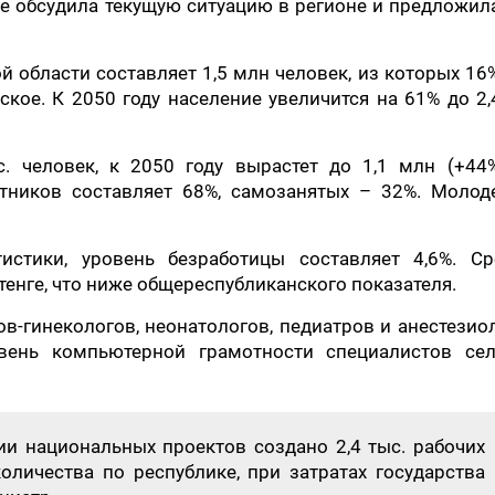
же обсудила текущую ситуацию в регионе и предложил
й области составляет 1,5 млн человек, из которых 16
ьское. К 2050 году население увеличится на 61% до 2
. человек, к 2050 году вырастет до 1,1 млн (+44%
тников составляет 68%, самозанятых – 32%. Молод
стики, уровень безработицы составляет 4,6%. Ср
 тенге, что ниже общереспубликанского показателя.
в-гинекологов, неонатологов, педиатров и анестезио
вень компьютерной грамотности специалистов сел
ции национальных проектов создано 2,4 тыс. рабочих
оличества по республике, при затратах государства