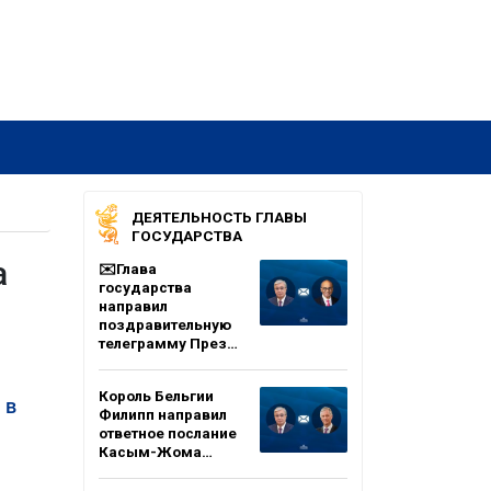
ДЕЯТЕЛЬНОСТЬ ГЛАВЫ
ГОСУДАРСТВА
а
✉️Глава
государства
направил
поздравительную
телеграмму През…
Король Бельгии
 в
Филипп направил
ответное послание
Касым-Жома…