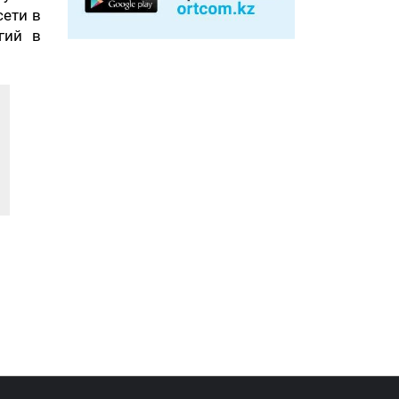
сети в
гий в