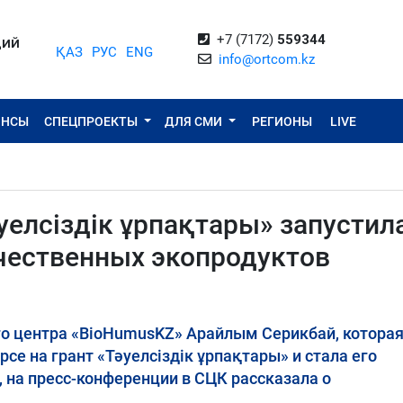
+7 (7172)
559344
ЦИЙ
ҚАЗ
РУС
ENG
info@ortcom.kz
ОНСЫ
СПЕЦПРОЕКТЫ
ДЛЯ СМИ
РЕГИОНЫ
LIVE
уелсіздік ұрпақтары» запустил
ечественных экопродуктов
о центра «BioHumusKZ» Арайлым Серикбай, которая
се на грант «Тәуелсіздік ұрпақтары» и стала его
 на пресс-конференции в СЦК рассказала о