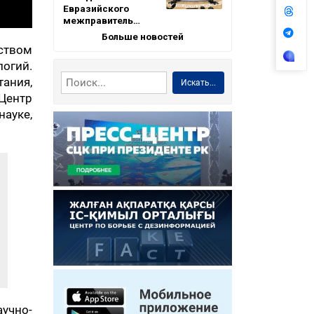
Евразийского
межправитель…
Больше новостей
ством
огий.
ания,
Искать...
Центр
науке,
учно-