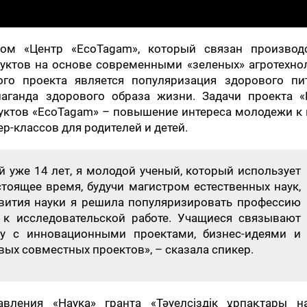
том «Центр «EcoTagam», который связан производ
уктов на основе современными «зеленых» агротехнол
го проекта является популяризация здорового пит
паганда здорового образа жизни. Задачи проекта «
ктов «EcoTagam» – повышение интереса молодежи к 
р-классов для родителей и детей.
 уже 14 лет, я молодой ученый, который использует
стоящее время, будучи магистром естественных наук,
звития науки я решила популяризировать профессию
к исследовательской работе. Учащиеся связывают
ту с инновационными проектами, бизнес-идеями и
вых совместных проектов», – сказала спикер.
вления «Наука» гранта «Тәуелсіздік ұрпақтары на