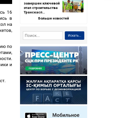
завершен ключевой
этап строительства
сь 16
Транскасп…
ись в
Больше новостей
кол на
етов,
Искать...
цию по
тами,
ости.
зики и
ст.