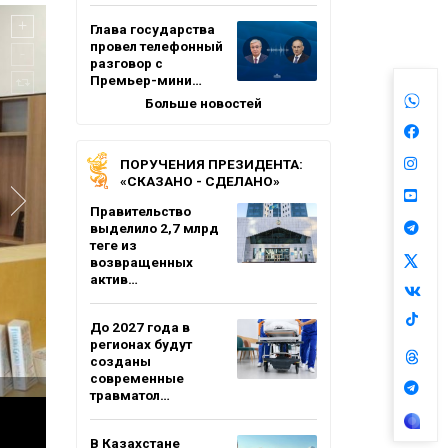
Глава государства
провел телефонный
разговор с
Премьер-мини…
Больше новостей
ПОРУЧЕНИЯ ПРЕЗИДЕНТА:
«СКАЗАНО - СДЕЛАНО»
Правительство
выделило 2,7 млрд
теңге из
возвращенных
актив…
До 2027 года в
регионах будут
созданы
современные
травматол…
В Казахстане