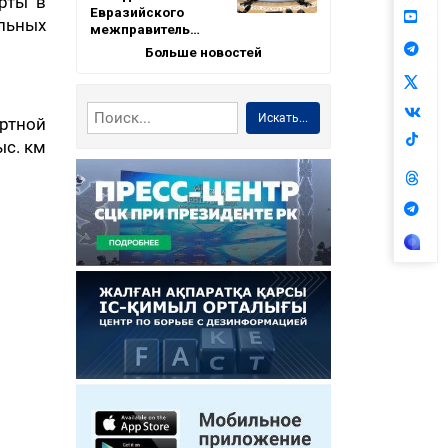
орты в
Евразийского
льных
межправитель…
Больше новостей
Искать...
ртной
ыс. км