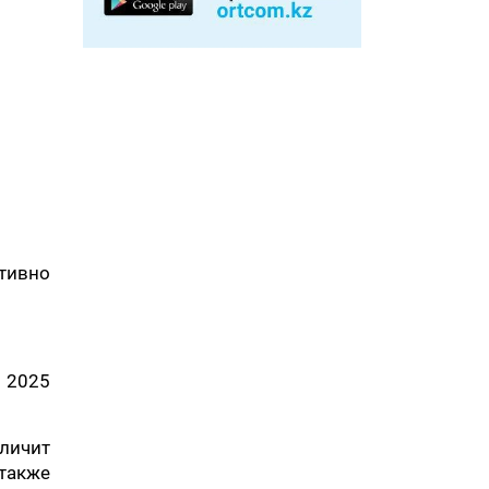
ктивно
В 2025
личит
 также