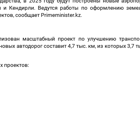
дарства, в 2025 году будут построены новые аэроп
ан и Кендирли. Ведутся работы по оформлению земе
тов, сообщает Primeminister.kz.
ализован масштабный проект по улучшению транспо
вых автодорог составит 4,7 тыс. км, из которых 3,7 т
х проектов: