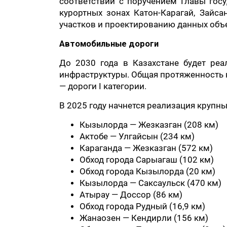
соответствии с поручением Главы госу
курортных зонах Катон-Карагай, Зайс
участков и проектированию данных объек
Автомобильные дороги
До 2030 года в Казахстане будет ре
инфраструктуры. Общая протяженность но
— дороги I категории.
В 2025 году начнется реализация крупны
Кызылорда — Жезказган (208 км)
Актобе — Улгайсын (234 км)
Караганда — Жезказган (572 км)
Обход города Сарыагаш (102 км)
Обход города Кызылорда (20 км)
Кызылорда — Саксаульск (470 км)
Атырау — Доссор (86 км)
Обход города Рудный (16,9 км)
Жанаозен — Кендирли (156 км)