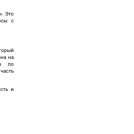
». Это
осы с
оторый
ана на
ов по
 часть
сть и