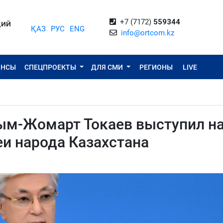
+7 (7172)
559344
ЦИЙ
ҚАЗ
РУС
ENG
info@ortcom.kz
ОНСЫ
СПЕЦПРОЕКТЫ
ДЛЯ СМИ
РЕГИОНЫ
LIVE
сым-Жомарт Токаев выступил н
и народа Казахстана