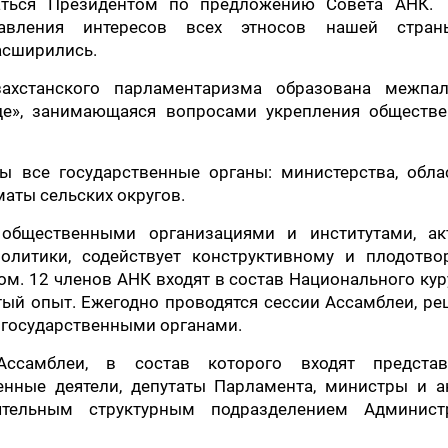
чаться Президентом по предложению Совета АНК. 
тавления интересов всех этносов нашей стра
асширились.
ахстанского парламентаризма образована межпал
дде», занимающаяся вопросами укрепления обществе
ы все государственные органы: министерства, обла
маты сельских округов.
 общественными организациями и институтами, ак
политики, содействует конструктивному и плодотво
м. 12 членов АНК входят в состав Национального кур
атый опыт. Ежегодно проводятся сессии Ассамблеи, р
 государственными органами.
ссамблеи, в состав которого входят представ
енные деятели, депутаты Парламента, министры и а
ятельным структурным подразделением Админист