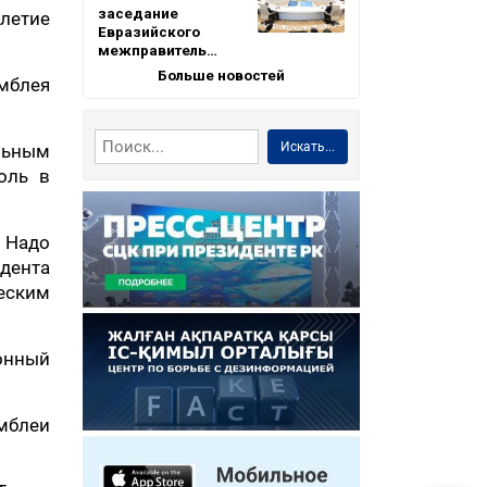
заседание
-летие
Евразийского
межправитель…
Больше новостей
мблея
Искать...
альным
оль в
 Надо
дента
еским
ионный
мблеи