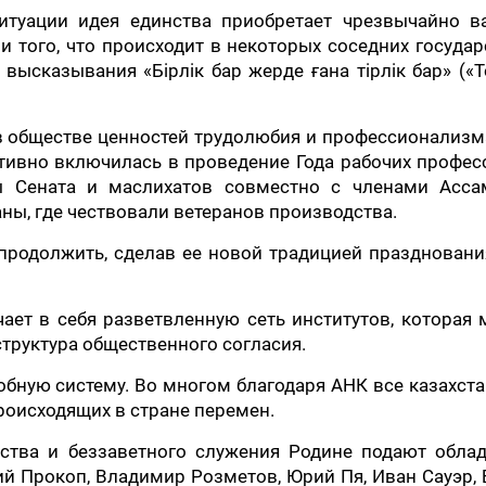
туации идея единства приобретает чрезвычайно в
 того, что происходит в некоторых соседних государ
высказывания «Бірлік бар жерде ғана тірлік бар» («
в обществе ценностей трудолюбия и профессионализм
тивно включилась в проведение Года рабочих профес
ы Сената и маслихатов совместно с членами Асса
ны, где чествовали ветеранов производства.
продолжить, сделав ее новой традицией празднован
ает в себя разветвленную сеть институтов, которая
труктура общественного согласия.
обную систему. Во многом благодаря АНК все казахст
роисходящих в стране перемен.
ства и беззаветного служения Родине подают облад
ий Прокоп, Владимир Розметов, Юрий Пя, Иван Сауэр,