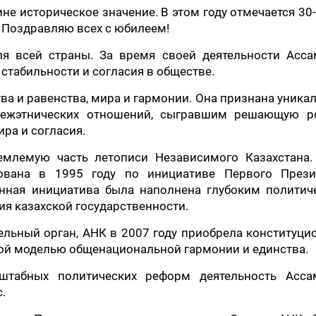
е историческое значение. В этом году отмечается 30
 Поздравляю всех с юбилеем!
ля всей страны. За время своей деятельности Асса
стабильности и согласия в обществе.
а и равенства, мира и гармонии. Она признана уник
межэтнических отношений, сыгравшим решающую р
ра и согласия.
емлемую часть летописи Независимого Казахстана.
ована в 1995 году по инициативе Первого Прези
анная инициатива была наполнена глубоким политич
я казахской государственности.
ельный орган, АНК в 2007 году приобрела конституц
вной моделью общенациональной гармонии и единства.
штабных политических реформ деятельность Асса
.