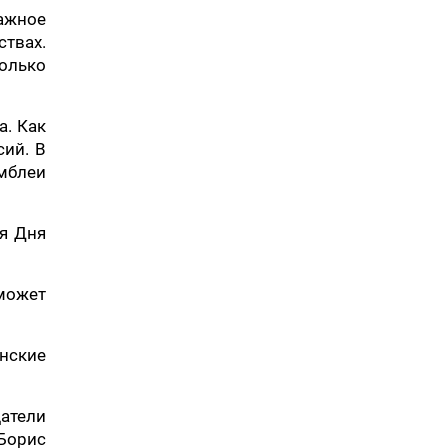
ажное
ствах.
Только
а. Как
сий. В
мблеи
ия Дня
 может
анские
атели
 Борис