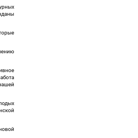
урных
зданы
торые
плению
ивное
абота
нашей
олодых
нской
новой