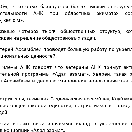
бы, в которых базируются более тысячи этнокульт
еятельности АНК при областных акиматах со
 келісім».
свыше четырех тысяч общественных структур, ко
ждан на решение общестрановых задач.
атерей Ассамблеи проводят большую работу по укре
циональных ценностей.
 члены АНК говорят, что ветераны АНК примут акт
тельной программы «Адал азамат». Уверен, такая р
л Ассамблеи в деле формирования нового качества 
структуры, такие как Студенческая ассамблея, Клуб м
 настоящей школой единства, патриотизма и гражда
дей.
ений вносит свой значимый вклад в укоренение 
в концепции «Адал азамат».