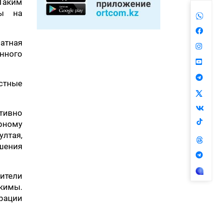
Таким
ны на
атная
нного
стные
тивно
рному
ултая,
ешения
ители
кимы.
рации