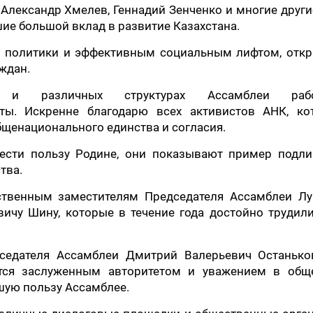
 Александр Хмелев, Геннадий Зенченко и многие други
ие большой вклад в развитие Казахстана.
й политики и эффективным социальным лифтом, отк
ждан.
х и различных структурах Ассамблеи рабо
ты. Искренне благодарю всех активистов АНК, ко
бщенационального единства и согласия.
сти пользу Родине, они показывают пример подли
тва.
ственным заместителям Председателя Ассамблеи Лу
ичу Шину, которые в течение года достойно трудили
седателя Ассамблеи Дмитрий Валерьевич Останько
тся заслуженным авторитетом и уважением в обще
ьшую пользу Ассамблее.