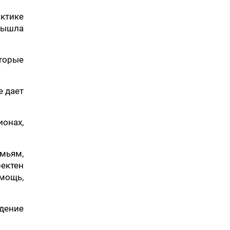
актике
 вышла
торые
е дает
ионах,
мьям,
ектен
мощь,
дение