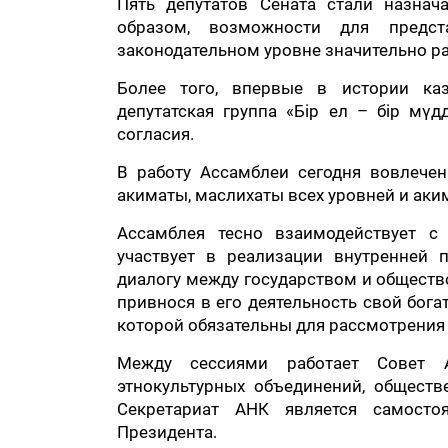
Пять депутатов Сената стали назна
образом, возможности для предс
законодательном уровне значительно р
Более того, впервые в истории каз
депутатская группа «Бір ел – бір мү
согласия.
В работу Ассамблеи сегодня вовлечен
акиматы, маслихаты всех уровней и аки
Ассамблея тесно взаимодействует с
участвует в реализации внутренней 
диалогу между государством и общество
привнося в его деятельность свой бог
которой обязательны для рассмотрения
Между сессиями работает Совет А
этнокультурных объединений, обществ
Секретариат АНК является самосто
Президента.