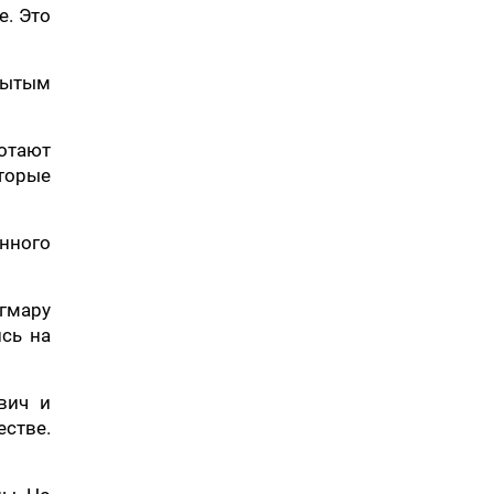
е. Это
рытым
тают
торые
нного
гмару
сь на
вич и
стве.