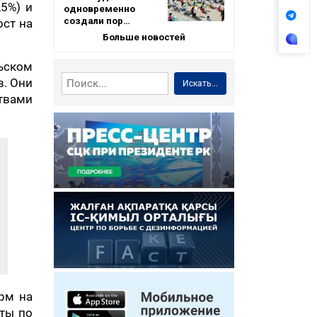
,5%) и
одновременно
создали пор…
ост на
Больше новостей
ьском
в. Они
Искать...
твами
рм на
ты по