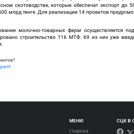
ном скотоводстве, которые обеспечат экспорт до 5
500 млрд тенге. Для реализации 14 проектов предусм
тование молочно-товарных ферм осуществляется под
ровано строительство 116 МТФ. 69 из них уже введ
и.
фингов?
egram
!
МЕНЮ
СЦК В 
ГЛАВНАЯ