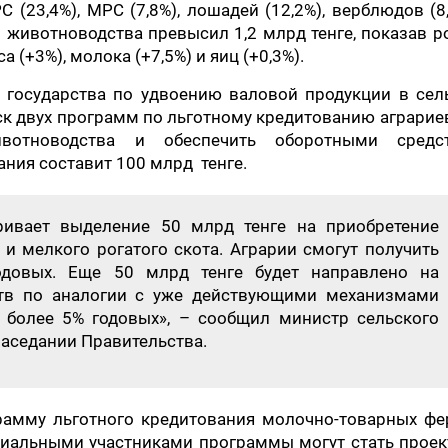
 (23,4%), МРС (7,8%), лошадей (12,2%), верблюдов (8
 животноводства превысил 1,2 млрд тенге, показав р
 (+3%), молока (+7,5%) и яиц (+0,3%).
 государства по удвоению валовой продукции в сел
уск двух программ по льготному кредитованию аграрие
вотноводства и обеспечить оборотными средс
ния составит 100 млрд тенге.
ривает выделение 50 млрд тенге на приобретение
и мелкого рогатого скота. Аграрии смогут получить
довых. Еще 50 млрд тенге будет направлено на
ств по аналогии с уже действующими механизмами
 более 5% годовых», – сообщил министр сельского
заседании Правительства.
рамму льготного кредитования молочно-товарных фе
циальными участниками программы могут стать проек