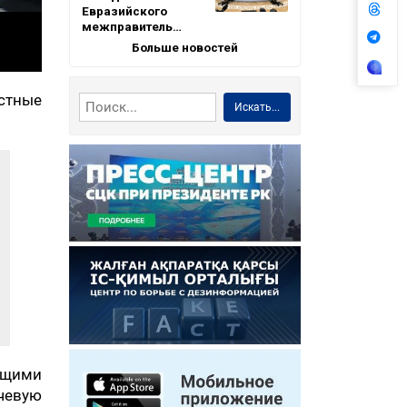
Евразийского
межправитель…
Больше новостей
стные
Искать...
ащими
ючевую