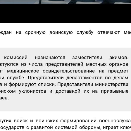
аждан на срочную воинскую службу отвечают ме
 комиссий назначаются заместители акимов.
туются из числа представителей местных органов
ят медицинское освидетельствование на предмет
ой службе. Представители департаментов по делам
в и формируют списки. Представители министерства
оиском уклонистов и доставкой их на призывные
аев.
ругих войск и воинских формирований военнослуж
государств с развитой системой обороны, играет кл