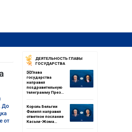
ДЕЯТЕЛЬНОСТЬ ГЛАВЫ
ГОСУДАРСТВА
а
✉️Глава
государства
направил
поздравительную
телеграмму През…
и
. До
Король Бельгии
Филипп направил
дка
ответное послание
е от
Касым-Жома…