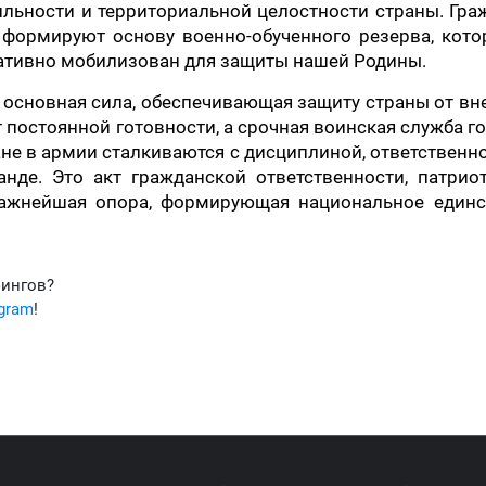
ильности и территориальной целостности страны. Гра
формируют основу военно-обученного резерва, кото
ративно мобилизован для защиты нашей Родины.
— основная сила, обеспечивающая защиту страны от в
т постоянной готовности, а срочная воинская служба г
ане в армии сталкиваются с дисциплиной, ответственн
нде. Это акт гражданской ответственности, патрио
важнейшая опора, формирующая национальное единс
фингов?
egram
!