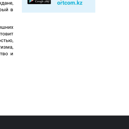
ждане,
рый в
нешних
отовит
остью,
тизма,
тво и