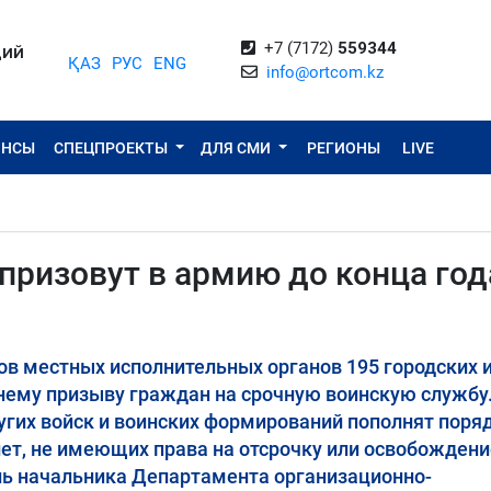
+7 (7172)
559344
ЦИЙ
ҚАЗ
РУС
ENG
info@ortcom.kz
ОНСЫ
СПЕЦПРОЕКТЫ
ДЛЯ СМИ
РЕГИОНЫ
LIVE
призовут в армию до конца год
в местных исполнительных органов 195 городских 
нему призыву граждан на срочную воинскую службу
угих войск и воинских формирований пополнят поря
 лет, не имеющих права на отсрочку или освобождени
ль начальника Департамента организационно-