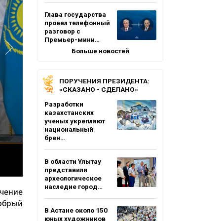
Глава государства
провел телефонный
разговор с
Премьер-мини…
Больше новостей
ПОРУЧЕНИЯ ПРЕЗИДЕНТА:
«СКАЗАНО - СДЕЛАНО»
Разработки
казахстанских
ученых укрепляют
национальный
брен…
В области Ұлытау
представили
археологическое
наследие город…
ачение
обрый
В Астане около 150
юных художников