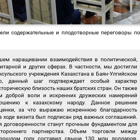
вели содержательные и плодотворные переговоры по
шем наращивании взаимодействия в политической,
итарной и других сферах. В частности, мы достигли
нсульского учреждения Казахстана в Баян-Улгийском
но, данный шаг подтверждает особый характер
сторическую близость наших братских стран. Он также
м доброй воли и искренних дружеских намерений
ношению к казахскому народу. Данное решение
ценки, за что выражаю искреннюю благодарность
 в ходе визита был подписан ряд важных соглашений.
ня договоренности станут прочным фундаментом для
стороннего партнерства. Объем торговли между
рошлом году составил свыше 130 млн долларов,