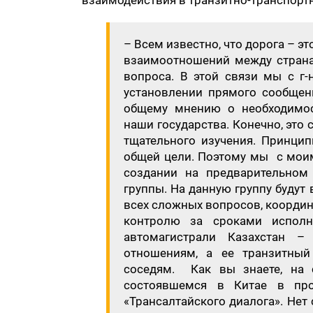
взаимодействия в транзитно-транспорт
– Всем известно, что дорога – э
взаимоотношений между страна
вопроса. В этой связи мы с г-
установлении прямого сообще
общему мнению о необходимост
наши государства. Конечно, это
тщательного изучения. Принци
общей цели. Поэтому мы с моим
создании на предварительном
группы. На данную группу буду
всех сложных вопросов, коорди
контролю за сроками исполн
автомагистрали Казахстан 
отношениям, а ее транзитны
соседям. Как вы знаете, на 
состоявшемся в Китае в про
«Трансалтайского диалога». Нет