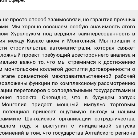
ной сфере.
то не просто способ взаимосвязи, но гарантия прочных
ми. Мы хорошо осознаем особую значимость этого
ном Хурэлсухом подтвердили заинтересованность в
ния между Казахстаном и Монголией. Мы пришли к
и строительства автомагистрали, которая свяжет
 сложный проект, требующий всестороннего анализа и
пиально важно то, что мы стремимся к достижению
 монгольским коллегой достигли договоренности о
 этапе совместной межправительственной рабочей
т возложены функции по комплексному рассмотрению
нации переговоров с сопредельными государствами и
ения проекта. Очевидно, что в будущем запуск
– Монголия придаст мощный импульс торговым
й потенциал принесет ощутимую выгоду и нашим
саммите Шанхайской организации сотрудничества,
шлом году, я выступил с инициативой запуска
 сомнений в том, что государства Алтайского региона