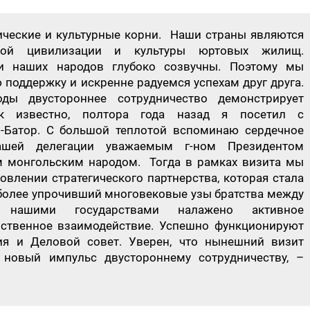
ческие и культурные корни. Наши страны являются
вой цивилизации и культуры юртовых жилищ.
и наших народов глубоко созвучны. Поэтому мы
поддержку и искренне радуемся успехам друг друга.
ды двустороннее сотрудничество демонстрирует
ак известно, полтора года назад я посетил с
-Батор. С большой теплотой вспоминаю сердечное
нашей делегации уважаемым г-ном Президентом
м монгольским народом. Тогда в рамках визита мы
влении стратегического партнерства, которая стала
более упрочивший многовековые узы братства между
нашими государствами налажено активное
ственное взаимодействие. Успешно функционируют
ия и Деловой совет. Уверен, что нынешний визит
 новый импульс двустороннему сотрудничеству, –