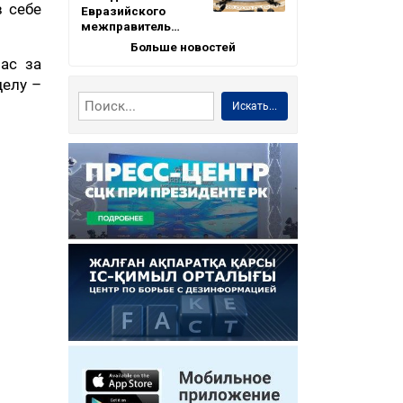
 себе
Евразийского
межправитель…
Больше новостей
ас за
делу –
Искать...