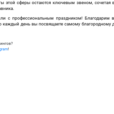
ты этой сферы остаются ключевым звеном, сочетая в
авника.
сли с профессиональным праздником! Благодарим в
то каждый день вы посвящаете самому благородному 
фингов?
egram
!