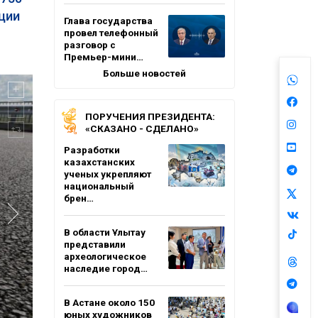
ции
Глава государства
провел телефонный
разговор с
Премьер-мини…
Больше новостей
ПОРУЧЕНИЯ ПРЕЗИДЕНТА:
«СКАЗАНО - СДЕЛАНО»
Разработки
казахстанских
ученых укрепляют
национальный
брен…
В области Ұлытау
представили
археологическое
наследие город…
В Астане около 150
юных художников