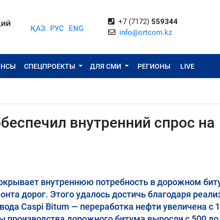
+7 (7172)
559344
ЦИЙ
ҚАЗ
РУС
ENG
info@ortcom.kz
ОНСЫ
СПЕЦПРОЕКТЫ
ДЛЯ СМИ
РЕГИОНЫ
LIVE
беспечил внутренний спрос на
покрывает внутреннюю потребность в дорожном бит
онта дорог. Этого удалось достичь благодаря реали
ода Caspi Bitum — переработка нефти увеличена с 1
ёмы производства дорожного битума выросли с 500 до