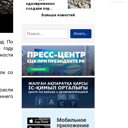
одновременно
создали пор…
Больше новостей
Искать...
д. По
 году
ности
ок со
расли
ннего