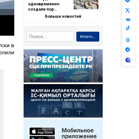
одновременно
создали пор…
Больше новостей
Искать...
уски в
олили