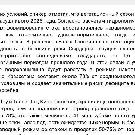
их условий, спикер отметил, что вегетационный сезон
асушливого 2025 года. Согласно расчетам гидрологи
нах формирования стока восстановились неравномер
я как относительно удовлетворительное, тогда 
ит влаги. В разрезе речных бассейнов на вегетаци
дность: в бассейне реки Сырдарья текущее напол
территориях сопредельных государств, на 1,6
огичным периодом прошлого года. В этой связи, с у
е водохранилища будут работать в режиме накопл
ю Казахстана составит около 70% от среднемногол
 условиям и создает значительные риски дефицита в
ассейна.
к Шу и Талас. Так, Кировское водохранилище наполнен
етров, чем за аналогичный период прошлого года. 
а 78%, что также меньше на 41 млн кубометров от у
йне реки Талас водность ожидается ниже нормы. В ба
оводный режим со стоком в пределах 50-75% от нор