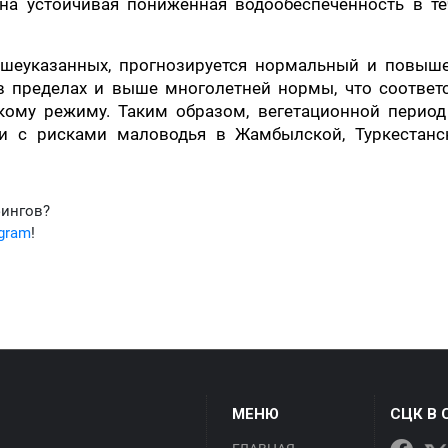
на устойчивая пониженная водообеспеченность в те
вышеуказанных, прогнозируется нормальный и повыш
в пределах и выше многолетней нормы, что соответс
кому режиму. Таким образом, вегетационной период
и с рисками маловодья в Жамбылской, Туркестанс
фингов?
egram
!
МЕНЮ
СЦК В 