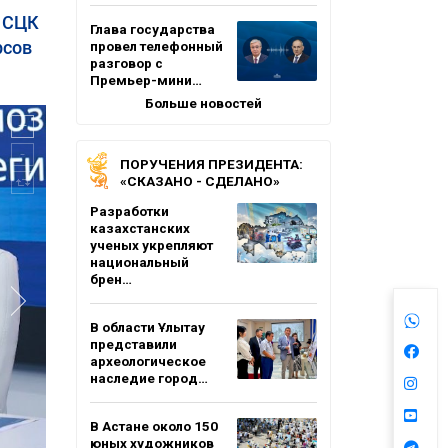
в СЦК
Глава государства
рсов
провел телефонный
разговор с
Премьер-мини…
Больше новостей
ПОРУЧЕНИЯ ПРЕЗИДЕНТА:
«СКАЗАНО - СДЕЛАНО»
Разработки
казахстанских
ученых укрепляют
национальный
брен…
В области Ұлытау
представили
археологическое
наследие город…
В Астане около 150
юных художников