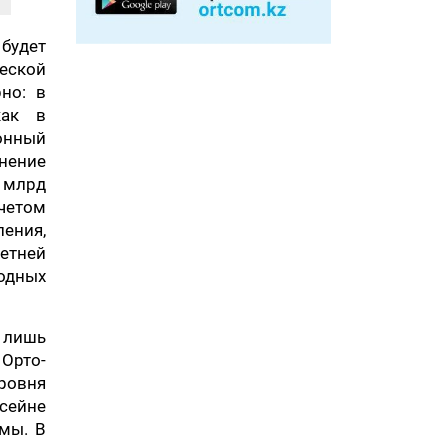
 будет
ческой
но: в
как в
онный
нение
 млрд
четом
ения,
етней
одных
о лишь
Орто-
ровня
ссейне
мы. В