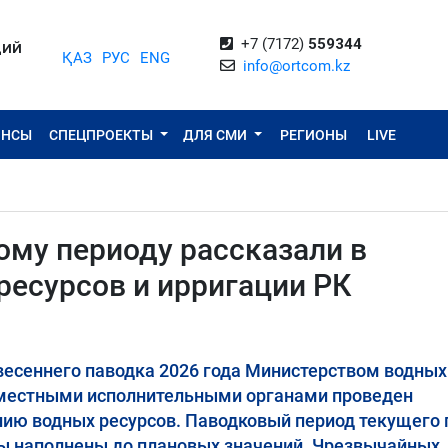
+7 (7172)
559344
ЦИЙ
ҚАЗ
РУС
ENG
info@ortcom.kz
ОНСЫ
СПЕЦПРОЕКТЫ
ДЛЯ СМИ
РЕГИОНЫ
LIVE
ому периоду рассказали в
ресурсов и ирригации РК
весеннего паводка 2026 года Министерством водных
с местными исполнительными органами проведен
ию водных ресурсов. Паводковый период текущего 
ы наполнены до плановых значений. Чрезвычайных