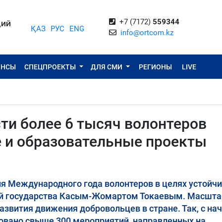
+7 (7172)
559344
ЦИЙ
ҚАЗ
РУС
ENG
info@ortcom.kz
ОНСЫ
СПЕЦПРОЕКТЫ
ДЛЯ СМИ
РЕГИОНЫ
LIVE
ти более 6 тысяч волонтеров
 и образовательные проекты
я Международного года волонтеров в целях устойч
вой государства Касым-Жомартом Токаевым. Масшт
азвития движения добровольцев в стране. Так, с на
зовано свыше 300 мероприятий, направленных на