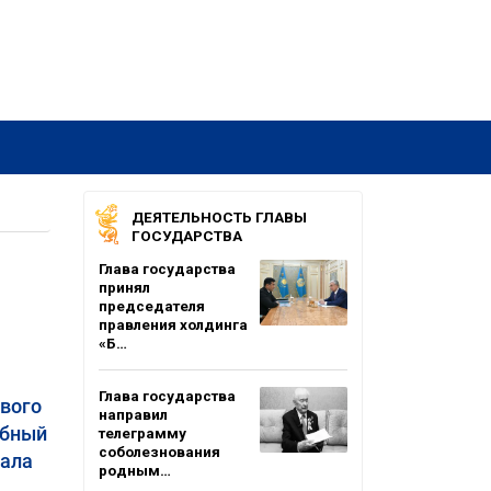
ДЕЯТЕЛЬНОСТЬ ГЛАВЫ
ГОСУДАРСТВА
Глава государства
принял
председателя
правления холдинга
«Б…
Глава государства
ивого
направил
абный
телеграмму
соболезнования
чала
родным…