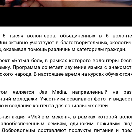
 6 тысяч волонтеров, объединенных в 6 волонте
Они активно участвуют в благотворительных, экологич
х, оказывая помощь различным категориям граждан.
ект «Батыл бол», в рамках которого волонтеры бес
зыку. Программа сочетает изучение языка с знакомс
ского народа. В настоящее время на курсах обучаются
ом является Jas Media, направленный на раз
ций молодежи. Участники осваивают фото- и видеос
 и создание контента для социальных сетей.
ная акция «Мейірім мекені», в рамках которой вол
алообеспеченным семьям, одиноким пожилым лю
 Добровольцы доставляют продукты питания и пре