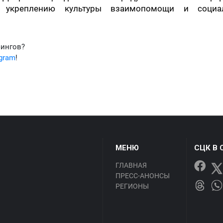
уя укреплению культуры взаимопомощи и социа
фингов?
egram
!
МЕНЮ
СЦК В 
ГЛАВНАЯ
ПРЕСС-АНОНСЫ
РЕГИОНЫ