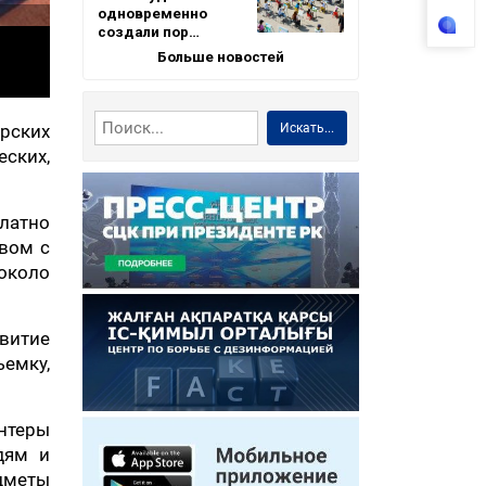
одновременно
создали пор…
Больше новостей
Искать...
рских
еских,
платно
твом с
 около
витие
ъемку,
онтеры
дям и
дметы