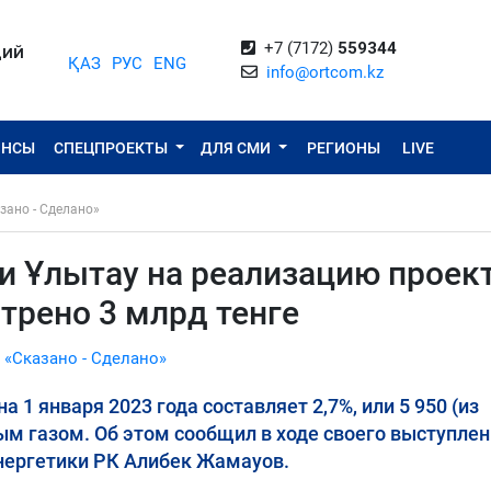
+7 (7172)
559344
ЦИЙ
ҚАЗ
РУС
ENG
info@ortcom.kz
ОНСЫ
СПЕЦПРОЕКТЫ
ДЛЯ СМИ
РЕГИОНЫ
LIVE
зано - Сделано»
ти Ұлытау на реализацию проек
трено 3 млрд тенге
 «Сказано - Сделано»
 1 января 2023 года составляет 2,7%, или 5 950 (из
ым газом. Об этом сообщил в ходе своего выступлен
нергетики РК Алибек Жамауов.