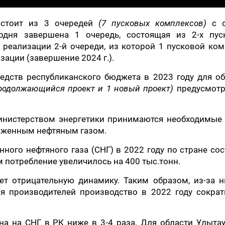
состоит из 3 очередей
(7 пусковых комплексов)
с 
одня завершена 1 очередь, состоящая из 2-х пус
о реализации 2-й очереди, из которой 1 пусковой ко
зации (завершение 2024 г.).
дств республиканского бюджета в 2023 году для об
продолжающийся проект и 1 новый проект)
предусмотр
министерством энергетики принимаются необходимые
жиженным нефтяным газом.
ного нефтяного газа (СНГ) в 2022 году по стране со
м потребление увеличилось на 400 тыс.тонн.
т отрицательную динамику. Таким образом, из-за н
я производителей производство в 2022 году сократ
а на СНГ в РК ниже в 3-4 раза. Для области Ұлыта