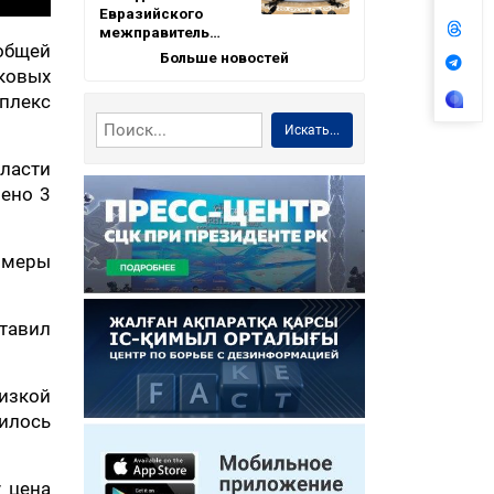
Евразийского
межправитель…
общей
Больше новостей
ковых
мплекс
Искать...
ласти
ено 3
 меры
ставил
изкой
илось
у цена