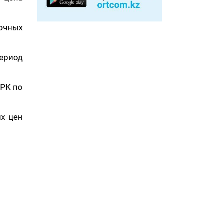
вочных
период
 РК по
х цен