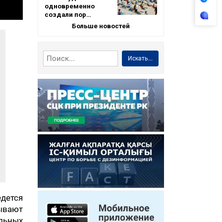
одновременно
создали пор…
Больше новостей
Искать...
едется
ывают
льных