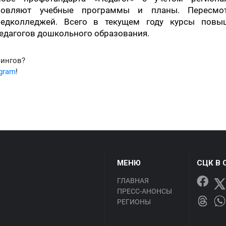
бновляют учебные программы и планы. Пересмо
педколледжей. Всего в текущем году курсы повы
педагогов дошкольного образования.
фингов?
egram
!
МЕНЮ
СЦК В 
ГЛАВНАЯ
ПРЕСС-АНОНСЫ
РЕГИОНЫ