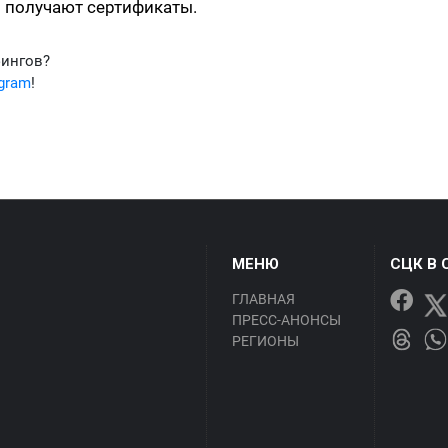
и получают сертификаты.
фингов?
egram
!
МЕНЮ
СЦК В 
ГЛАВНАЯ
ПРЕСС-АНОНСЫ
РЕГИОНЫ