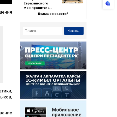
Евразийского
межправитель…
ышения
Больше новостей
Искать...
тики,
зыков,
ивание