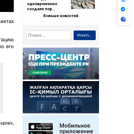
одновременно
создали пор…
Больше новостей
ектах
Искать...
атацию
по его
нале»,