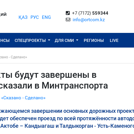
+7 (7172)
559344
ЦИЙ
ҚАЗ
РУС
ENG
info@ortcom.kz
ОНСЫ
СПЕЦПРОЕКТЫ
ДЛЯ СМИ
РЕГИОНЫ
LIVE
зано - Сделано»
ты будут завершены в
сказали в Минтранспорта
 «Сказано - Сделано»
лижающемся завершении основных дорожных проект
удет обеспечен проезд по всей протяжённости автод
 Актобе – Кандыагаш и Талдыкорган - Усть-Каменог
.