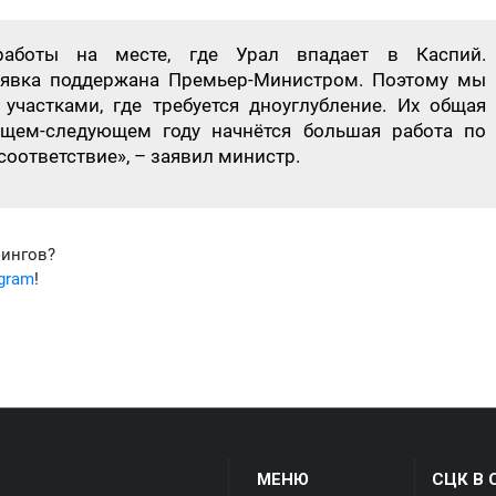
работы на месте, где Урал впадает в Каспий.
аявка поддержана Премьер-Министром. Поэтому мы
участками, где требуется дноуглубление. Их общая
ущем-следующем году начнётся большая работа по
оответствие», – заявил министр.
фингов?
egram
!
МЕНЮ
СЦК В 