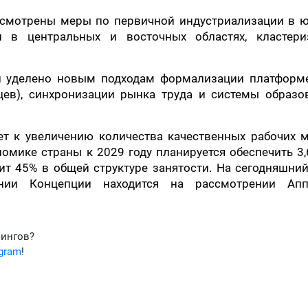
дусмотрены меры по первичной индустриализации в 
и в центральных и восточных областях, кластери
и уделено новым подходам формализации платформ
цев), синхронизации рынка труда и системы образов
т к увеличению количества качественных рабочих м
номике страны к 2029 году планируется обеспечить 3
вит 45% в общей структуре занятости. На сегодняшни
нии Концепции находится на рассмотрении Апп
фингов?
egram
!