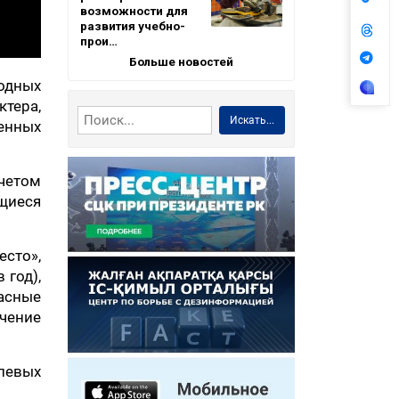
возможности для
развития учебно-
прои…
Больше новостей
одных
ктера,
Искать...
енных
учетом
щиеся
есто»,
 год),
асные
чение
левых