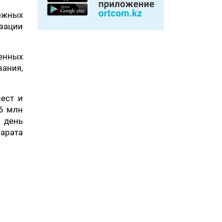
южных
зации
енных
ания,
ест и
,6 млн
й день
арата