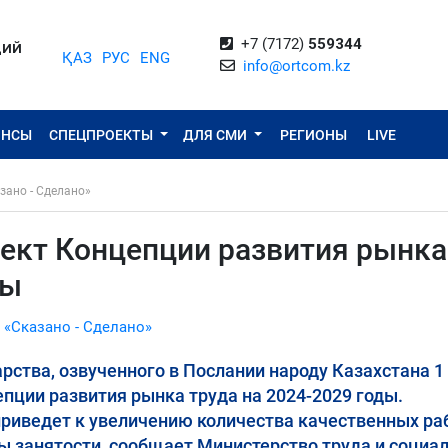
+7 (7172)
559344
ЦИЙ
ҚАЗ
РУС
ENG
info@ortcom.kz
ОНСЫ
СПЕЦПРОЕКТЫ
ДЛЯ СМИ
РЕГИОНЫ
LIVE
зано - Сделано»
ект Концепции развития рынка
ды
 «Сказано - Сделано»
рства, озвученного в Послании народу Казахстана 1
цепции развития рынка труда на 2024-2029 годы.
приведет к увеличению количества качественных ра
ры занятости, сообщает Министерство труда и социа