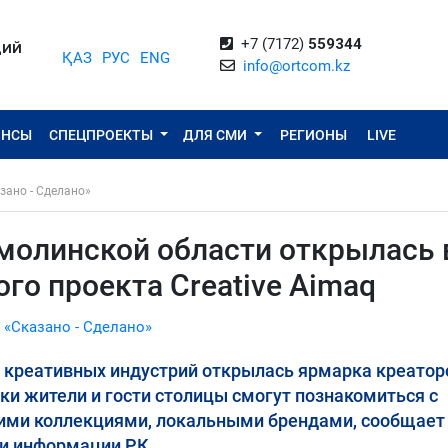
+7 (7172)
559344
ЦИЙ
ҚАЗ
РУС
ENG
info@ortcom.kz
ОНСЫ
СПЕЦПРОЕКТЫ
ДЛЯ СМИ
РЕГИОНЫ
LIVE
зано - Сделано»
молинской области открылась 
го проекта Creative Aimaq
 «Сказано - Сделано»
я креативных индустрий открылась ярмарка креатор
ки жители и гости столицы смогут познакомиться с
кими коллекциями, локальными брендами, сообщает
 и информации РК.