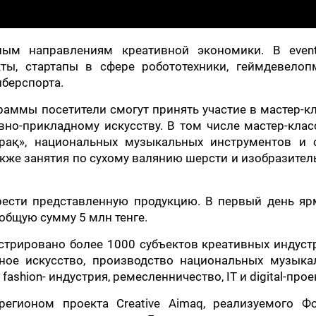
ым направлениям креативной экономики. В event
екты, стартапы в сфере робототехники, геймдевелоп
иберспорта.
раммы посетители смогут принять участие в мастер-к
но-прикладному искусству. В том числе мастер-кла
ұрақ», национальных музыкальных инструментов и о
также занятия по сухому валянию шерсти и изобразите
рести представленную продукцию. В первый день яр
общую сумму 5 млн тенге.
стрировано более 1000 субъектов креативных индуст
ное искусство, производство национальных музыка
ashion- индустрия, ремесленничество, IT и digital-прое
егионом проекта Creative Aimaq, реализуемого Ф