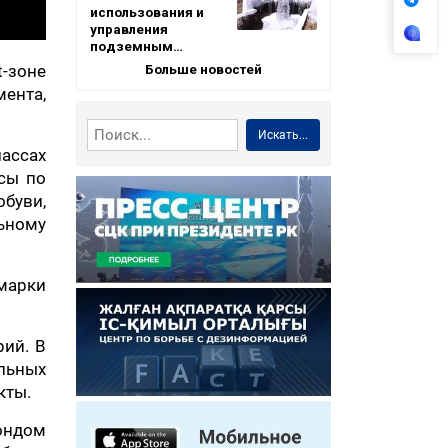
использования и
управления
подземным…
Больше новостей
-зоне
мента,
Искать...
лассах
ссы по
буви,
льному
марки
рий. В
льных
кты.
ондом