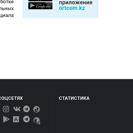
ботке
льных
циала
СОЦСЕТЯХ
СТАТИСТИКА