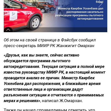
Об этом на своей странице в Фэйсбук сообщил
пресс-секретарь МИИР РК Жанжигит Омархан
«Друзья, как вы знаете,
сейчас активно
обсуждается
программ
а
льготного
автокредитования. Текущая ситуация в полной мере
известна руководству МИИР РК, в настоящий момент
проводится анализ ее причин. Министр Каирбек
Ускенбаев дал распоряжения, в ближайшее время
ответственные лица и организации дадут
разъяснения ситуации и отчитаются о принимаемых
мерах и решениях»
, написал Ж.Омархан.
Также он нашел справедливым отметить, что