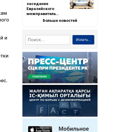
заседание
Евразийского
кам
межправитель…
ного
Больше новостей
й и
Искать...
стки
ес.