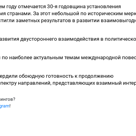
м году отмечается 30-я годовщина установления
я странами. За этот небольшой по историческим мер
стигли заметных результатов в развитии взаимовыгод
азвития двустороннего взаимодействия в политическо
 по наиболее актуальным темам международной пове
вердили обоюдную готовность к продолжению
спектру направлений, представляющих взаимный интер
фингов?
egram
!