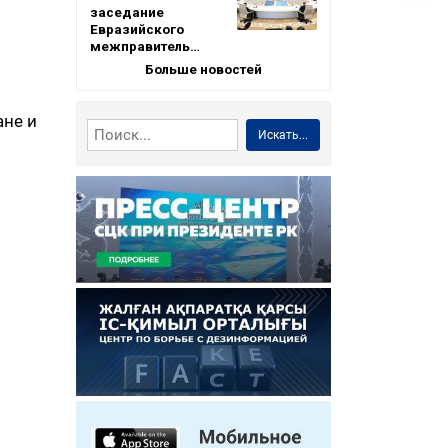
заседание
Евразийского
межправитель…
Больше новостей
ане и
Искать...