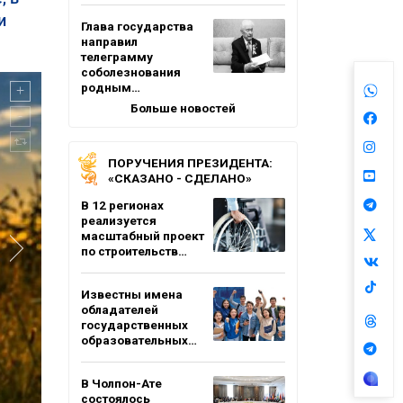
и
Глава государства
направил
телеграмму
соболезнования
родным…
Больше новостей
ПОРУЧЕНИЯ ПРЕЗИДЕНТА:
«СКАЗАНО - СДЕЛАНО»
В 12 регионах
реализуется
масштабный проект
по строительств…
Известны имена
обладателей
государственных
образовательных…
В Чолпон-Ате
состоялось