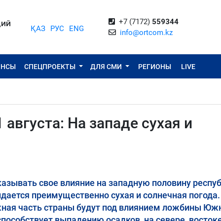
+7 (7172)
559344
ЦИЙ
ҚАЗ
РУС
ENG
info@ortcom.kz
ОНСЫ
СПЕЦПРОЕКТЫ
ДЛЯ СМИ
РЕГИОНЫ
LIVE
 августа: На западе сухая и
казывать свое влияние на западную половину респуб
дается преимущественно сухая и солнечная погода.
жная часть страны будут под влиянием ложбины Юж
пособствует выпадению осадков, на севере, востоке