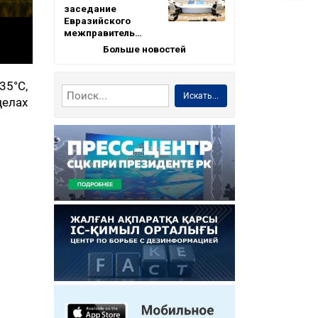
заседание
Евразийского
межправитель…
Больше новостей
35°С,
Искать...
делах