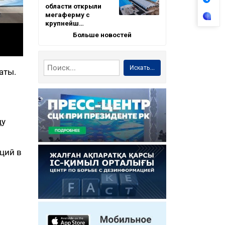
области открыли
мегаферму с
крупнейш…
Больше новостей
Искать...
аты.
ду
ций в