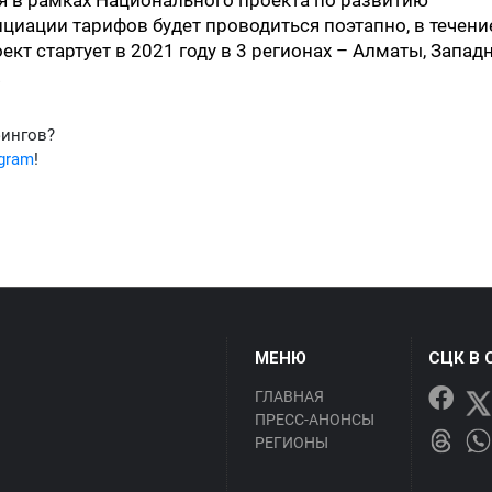
я в рамках Национального проекта по развитию
иации тарифов будет проводиться поэтапно, в течени
кт стартует в 2021 году в 3 регионах – Алматы, Западн
.
фингов?
egram
!
МЕНЮ
СЦК В 
ГЛАВНАЯ
ПРЕСС-АНОНСЫ
РЕГИОНЫ