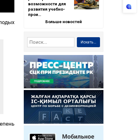
возможности для
развития учебно-
прои…
Больше новостей
лодых
Искать...
тепень