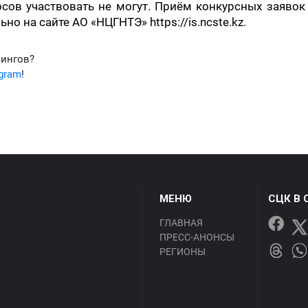
ов участвовать не могут. Приём конкурсных заявок
о на сайте АО «НЦГНТЭ» https://is.ncste.kz.
фингов?
egram
!
МЕНЮ
СЦК В 
ГЛАВНАЯ
ПРЕСС-АНОНСЫ
РЕГИОНЫ