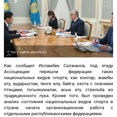
фото с сайта akorda.kz
Как сообщил Исламбек Салжанов, под эгиду
Ассоциации перешли федерации таких
национальных видов спорта, как кокпар, жамбы
ату, аударыспак, тенге илу, байга, охота с ловчими
птицами, тогызкумалак, асык ату, стрельба из
традиционного лука. Кроме того, был проведен
анализ состояния национальных видов спорта в
стране, начата организационная работа с
отдельными республиканскими федерациями.