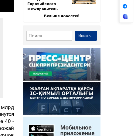
Евразийского
межправитель…
Больше новостей
Искать...
 млрд
нутся
е 40 -
урожай
гурцов