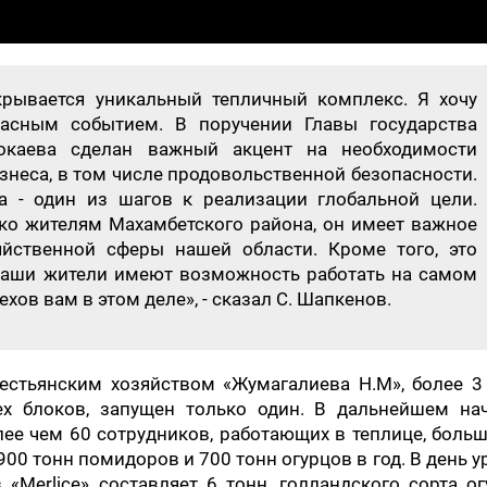
рывается уникальный тепличный комплекс. Я хочу
расным событием. В поручении Главы государства
окаева сделан важный акцент на необходимости
знеса, в том числе продовольственной безопасности.
а - один из шагов к реализации глобальной цели.
ько жителям Махамбетского района, он имеет важное
яйственной сферы нашей области. Кроме того, это
Наши жители имеют возможность работать на самом
ов вам в этом деле», - сказал С. Шапкенов.
рестьянским хозяйством «Жумагалиева Н.М», более 3
ех блоков, запущен только один. В дальнейшем нач
ее чем 60 сотрудников, работающих в теплице, больш
00 тонн помидоров и 700 тонн огурцов в год. В день 
 «Merlice» составляет 6 тонн, голландского сорта о