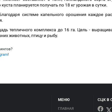
о куста планируется получать по 18 кг урожая в сутки.
Благодаря системе капельного орошения каждое рас
я.
адь тепличного комплекса до 16 га. Цель - выращив
их животных, птицу и рыбу.
фингов?
egram
!
МЕНЮ
СЦК В 
ГЛАВНАЯ