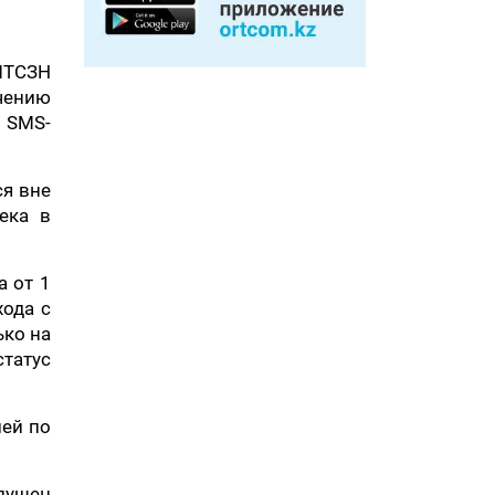
МТСЗН
чению
 SMS-
ся вне
ека в
а от 1
хода с
ько на
татус
ей по
пущен