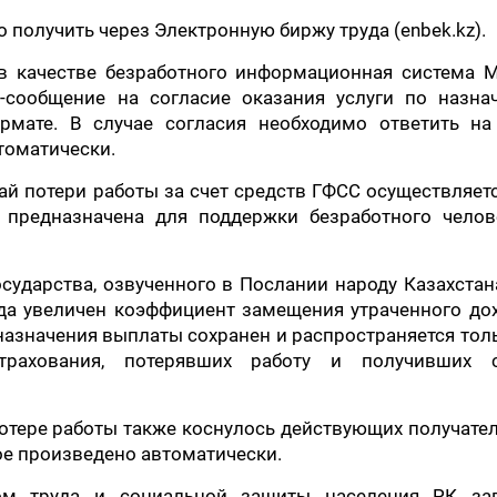
 получить через Электронную биржу труда (enbek.kz).
 в качестве безработного информационная система 
сообщение на согласие оказания услуги по назна
мате. В случае согласия необходимо ответить на
томатически.
ай потери работы за счет средств ГФСС осуществляет
 предназначена для поддержки безработного челов
сударства, озвученного в Послании народу Казахстан
года увеличен коэффициент замещения утраченного до
назначения выплаты сохранен и распространяется тол
трахования, потерявших работу и получивших с
тере работы также коснулось действующих получател
рое произведено автоматически.
вом труда и социальной защиты населения РК за