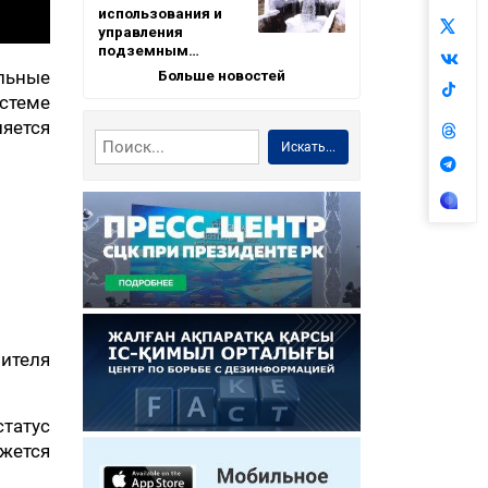
использования и
управления
подземным…
Больше новостей
льные
стеме
ляется
Искать...
вителя
татус
яжется