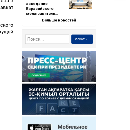
тана в
заседание
авкат
Евразийского
межправитель…
Больше новостей
еского
кущей
Искать...