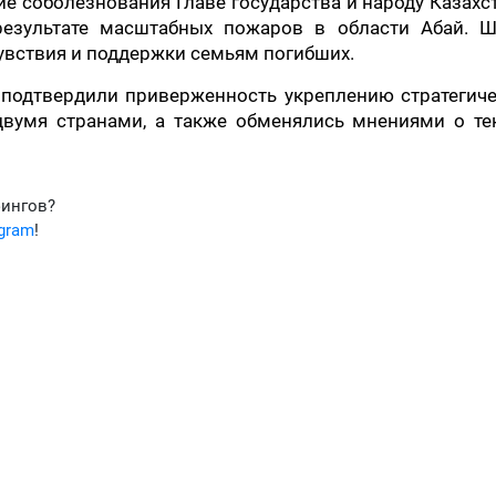
е соболезнования Главе государства и народу Казахс
езультате масштабных пожаров в области Абай. Ш
увствия и поддержки семьям погибших.
 подтвердили приверженность укреплению стратегич
двумя странами, а также обменялись мнениями о те
фингов?
egram
!