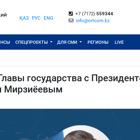
+7 (7172)
559344
ЦИЙ
ҚАЗ
РУС
ENG
info@ortcom.kz
ОНСЫ
СПЕЦПРОЕКТЫ
ДЛЯ СМИ
РЕГИОНЫ
LIVE
Главы государства с Президен
м Мирзиёевым