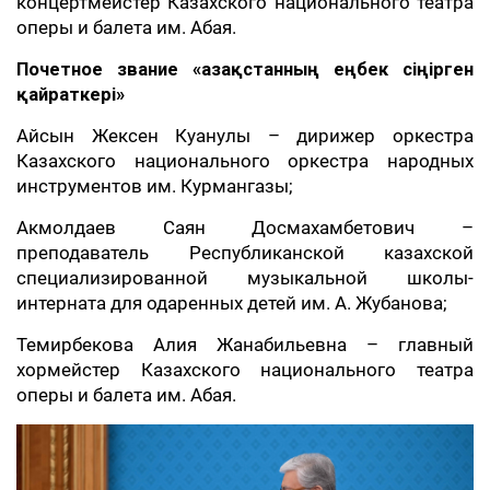
концертмейстер Казахского национального театра
оперы и балета им. Абая.
Почетное звание «Қазақстанның еңбек сіңірген
қайраткері»
Айсын Жексен Куанулы – дирижер оркестра
Казахского национального оркестра народных
инструментов им. Курмангазы;
Акмолдаев Саян Досмахамбетович –
преподаватель Республиканской казахской
специализированной музыкальной школы-
интерната для одаренных детей им. А. Жубанова;
Темирбекова Алия Жанабильевна – главный
хормейстер Казахского национального театра
оперы и балета им. Абая.