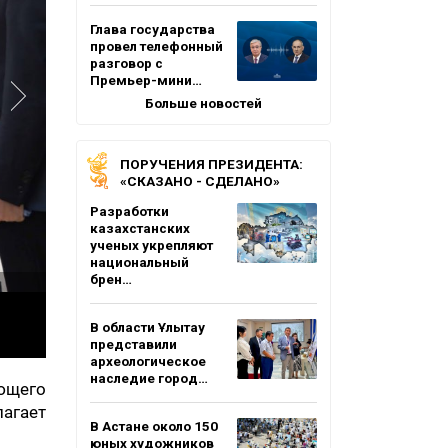
Глава государства
провел телефонный
разговор с
Премьер-мини…
Больше новостей
ПОРУЧЕНИЯ ПРЕЗИДЕНТА:
«СКАЗАНО - СДЕЛАНО»
Разработки
казахстанских
ученых укрепляют
национальный
брен…
В области Ұлытау
представили
археологическое
наследие город…
ующего
лагает
В Астане около 150
юных художников