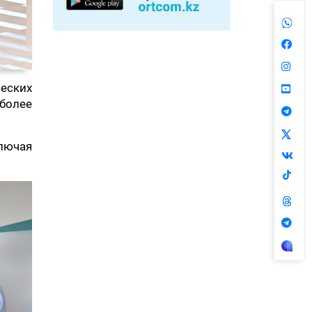
еских
более
лючая