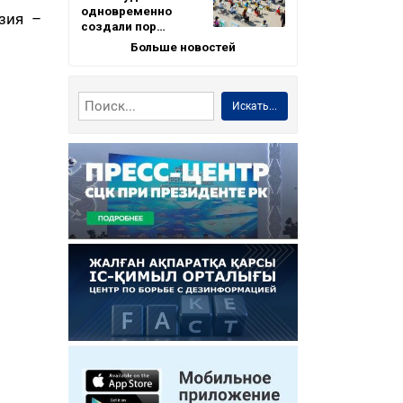
одновременно
зия –
создали пор…
Больше новостей
Искать...