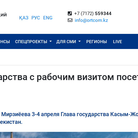
+7 (7172)
559344
ЦИЙ
ҚАЗ
РУС
ENG
info@ortcom.kz
ОНСЫ
СПЕЦПРОЕКТЫ
ДЛЯ СМИ
РЕГИОНЫ
LIVE
дарства с рабочим визитом посе
Мирзиёева 3-4 апреля Глава государства Касым-Ж
екистан.