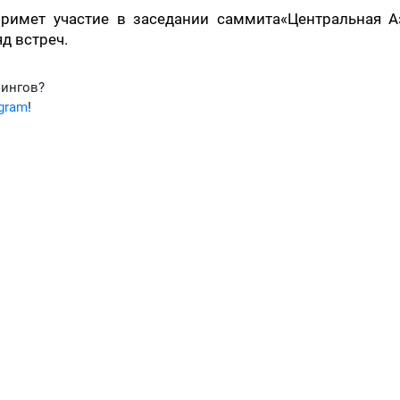
примет участие в заседании cаммита«Центральная А
д встреч.
фингов?
egram
!