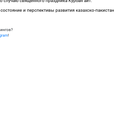
 случаю священного праздника Курбан айт.
 состояние и перспективы развития казахско-пакиста
фингов?
egram
!