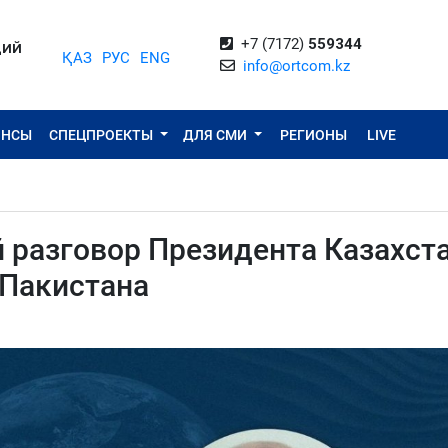
+7 (7172)
559344
ЦИЙ
ҚАЗ
РУС
ENG
info@ortcom.kz
ОНСЫ
СПЕЦПРОЕКТЫ
ДЛЯ СМИ
РЕГИОНЫ
LIVE
 разговор Президента Казахст
 Пакистана