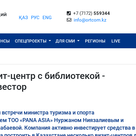
+7 (7172)
559344
ЦИЙ
ҚАЗ
РУС
ENG
info@ortcom.kz
ОНСЫ
СПЕЦПРОЕКТЫ
ДЛЯ СМИ
РЕГИОНЫ
LIVE
т-центр с библиотекой -
вестор
й встречи министра туризма и спорта
лем ТОО «PANA ASIA» Нуржаном Ниязалиевым и
баевой. Компания активно инвестирует средства в
а построить в Казахстане несколько визит-центров 