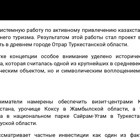
системную работу по активному привлечению казахст
его туризма. Результатом этой работы стал проект 
ть в древнем городе Отрар Туркестанской области.
тке концепции особое внимание уделено историче
а, которая считалась одной из крупнейших в среднев
тическим объектом, но и символическим воплощением
ниматели намерены обеспечить визит-центрами К
хстана, урочище Коксу в Жамбылской области, а 
ра в национальном парке Сайрам-Угам в Туркеста
ауской области.
ссматривает частные инвестиции как один из фак