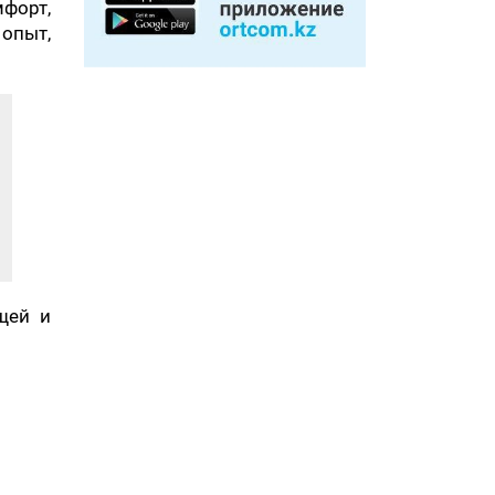
форт,
опыт,
щей и