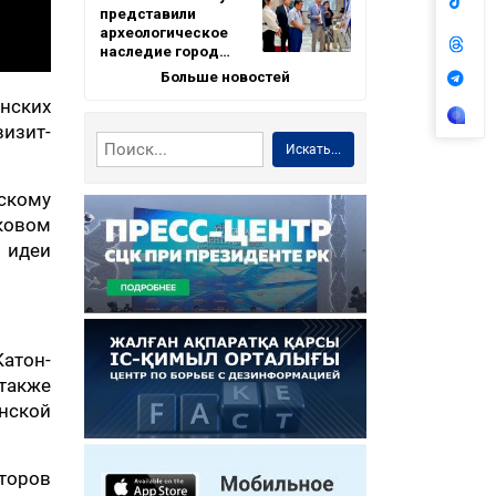
представили
археологическое
наследие город…
Больше новостей
анских
визит-
Искать...
скому
ековом
 идеи
атон-
также
нской
торов