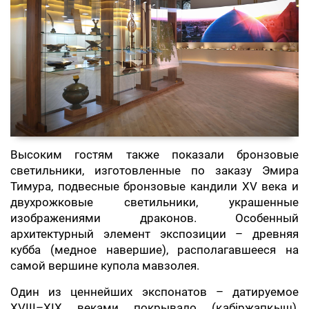
Высоким гостям также показали бронзовые
светильники, изготовленные по заказу Эмира
Тимура, подвесные бронзовые кандили XV века и
двухрожковые светильники, украшенные
изображениями драконов. Особенный
архитектурный элемент экспозиции – древняя
кубба (медное навершие), располагавшееся на
самой вершине купола мавзолея.
Один из ценнейших экспонатов – датируемое
XVIII–XIX веками покрывало (қабіржапқыш),