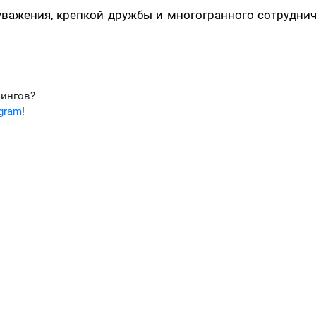
уважения, крепкой дружбы и многогранного сотрудни
фингов?
egram
!