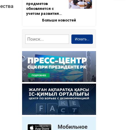
предметов
чества
обновляется с
учетом развития…
Больше новостей
Искать...