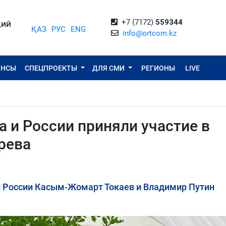
+7 (7172)
559344
ЦИЙ
ҚАЗ
РУС
ENG
info@ortcom.kz
ОНСЫ
СПЕЦПРОЕКТЫ
ДЛЯ СМИ
РЕГИОНЫ
LIVE
 и России приняли участие в
рева
и России Касым-Жомарт Токаев и Владимир Путин